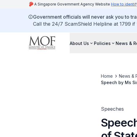
A Singapore Government Agency Website
How to identif
Government officials will never ask you to tr
Call the 24/7 ScamShield Helpline at 1799 if
About Us
Policies
News & R
Home
News & 
Speech by Ms Sim
the Singapore In
an Effective Dire
Speeches
Speech
of Sta