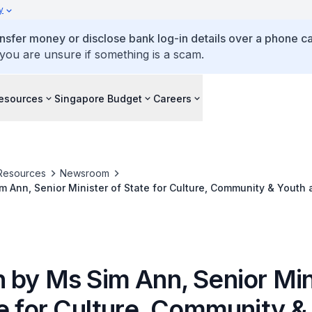
y
ansfer money or disclose bank log-in details over a phone cal
 you are unsure if something is a scam.
esources
Singapore Budget
Careers
Resources
Newsroom
 Ann, Senior Minister of State for Culture, Community & Youth 
stitute of Directors (SID) Corporate Governance and Directorshi
ctor"
 by Ms Sim Ann, Senior Min
te for Culture, Community &