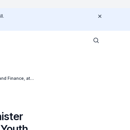
l.
and Finance, at
p Seminar "Being
ister
 Youth