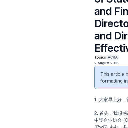
and Fin
Direct
and Di
Effecti
Topics
ACRA
2 August 2016
This article
formatting in
1. 大家早上
2. 首先，我想
中资企业协会 (Chi
(PwC) 协办