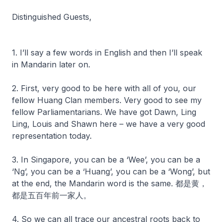
Distinguished Guests,
1. I’ll say a few words in English and then I’ll speak
in Mandarin later on.
2. First, very good to be here with all of you, our
fellow Huang Clan members. Very good to see my
fellow Parliamentarians. We have got Dawn, Ling
Ling, Louis and Shawn here – we have a very good
representation today.
3. In Singapore, you can be a ‘Wee’, you can be a
‘Ng’, you can be a ‘Huang’, you can be a ‘Wong’, but
at the end, the Mandarin word is the same. 都是黄，
都是五百年前一家人。
4. So we can all trace our ancestral roots back to