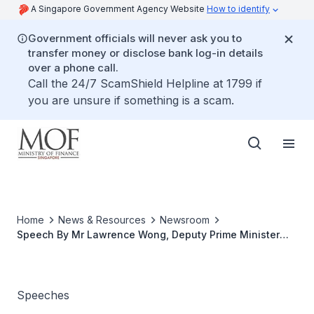
A Singapore Government Agency Website
How to identify
Government officials will never ask you to
transfer money or disclose bank log-in details
over a phone call.
Call the 24/7 ScamShield Helpline at 1799 if
you are unsure if something is a scam.
Home
News & Resources
Newsroom
Speech By Mr Lawrence Wong, Deputy Prime Minister
And Minister For Finance, At Official Opening Of Huang
Shi Zong Hui’s Building (黄氏总会新大厦揭幕仪式) on
Saturday, 24 September 2022
Speeches